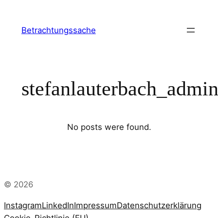
Zum
Inhalt
Betrachtungssache
springen
stefanlauterbach_admi
No posts were found.
© 2026
Instagram
LinkedIn
Impressum
Datenschutzerklärung